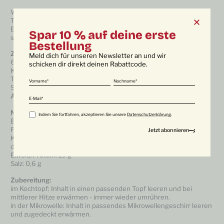
Wir verwenden für unser Wagyu-Rouladen im Glas vor allem das
Tafelstück vom Wagyurind.
Es ist schön marmoriert und ist dadurch besonders zart und
Spar 10 % auf deine erste
saftig.
Bestellung
Zutaten:
Meld dich für unseren Newsletter an und wir
60 % Wagyufleisch , Trinkwasser, Baucspeck geräuchert,
schicken dir direkt deinen Rabattcode.
Kartotten, Sellerie, Essiggurken, Zwiebel, Sellerie, Rotwein, Senf,
Tomatenmark, Weizenmehl, Sonnenblumenöl, jodiertes
Vorname
Nachname
Speisesalz, Pfeffer, Gewürze (Speisesalz, Kaliumjodid)
ALLERGENE: Weizenmehl, Sellerie, Senf, Sulfite
E-Mail
Nährwertangaben pro 100 g:
Indem Sie fortfahren, akzeptieren Sie unsere
Datenschutzerklärung
.
Brennwert kJ/ kcal: 785 kJ/187 kcal
Fett: 12 g (davon gesättigte Fettsäuren: 4,3 g)
Kohlenhydrate: 1 g
davon Zucker: 1g
Eiweiß/Protein: 19 g
Salz: 0,6 g
Zubereitung:
im Kochtopf: Inhalt in einen passenden Topf leeren und bei
mittlerer Hitze erwärmen - immer wieder umrühren.
in der Mikrowelle: Inhalt in passendes Mikrowellengeschirr leeren
und zugedeckt erwärmen.