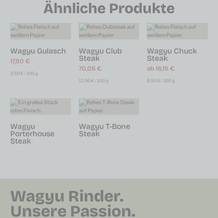
Ähnliche Produkte
Wagyu Gulasch
Wagyu Club
Wagyu Chuck
Steak
Steak
17,50
€
70,06
€
ab
16,15
€
3,50
€
/
100
g
13,90
€
/
100
g
8,50
€
/
100
g
Wagyu
Wagyu T-Bone
Porterhouse
Steak
Steak
Wagyu Rinder.
Unsere Passion.