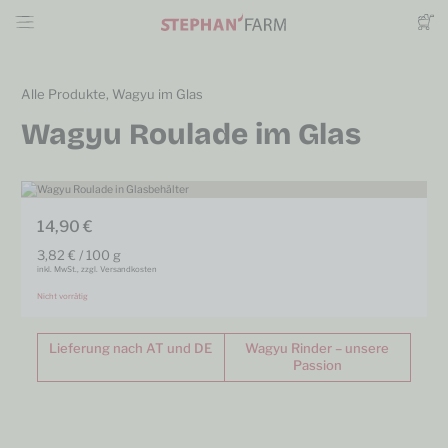
Alle Produkte
,
Wagyu im Glas
Wagyu Roulade im Glas
14,90
€
3,82
€
/
100
g
inkl. MwSt., zzgl. Versandkosten
Nicht vorrätig
Lieferung nach AT und DE
Wagyu Rinder – unsere
Passion