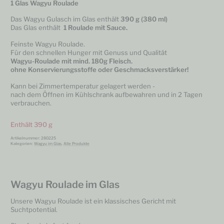
1 Glas Wagyu Roulade
Das Wagyu Gulasch im Glas enthält
390 g (380 ml)
Das Glas enthält
1 Roulade mit Sauce.
Feinste Wagyu Roulade.
Für den schnellen Hunger mit Genuss und Qualität
Wagyu-Roulade mit mind. 180g Fleisch.
ohne Konservierungsstoffe oder Geschmacksverstärker!
Kann bei Zimmertemperatur gelagert werden -
nach dem Öffnen im Kühlschrank aufbewahren und in 2 Tagen
verbrauchen.
Enthält 390
g
Artikelnummer:
280225
Kategorien:
Wagyu im Glas
,
Alle Produkte
Wagyu Roulade im Glas
Unsere Wagyu Roulade ist ein klassisches Gericht mit
Suchtpotential.