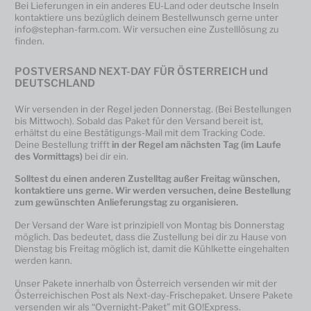
Bei Lieferungen in ein anderes EU-Land oder deutsche Inseln
kontaktiere uns bezüglich deinem Bestellwunsch gerne unter
info@stephan-farm.com. Wir versuchen eine Zustelllösung zu
finden.
POSTVERSAND NEXT-DAY FÜR ÖSTERREICH und
DEUTSCHLAND
Wir versenden in der Regel jeden Donnerstag. (Bei Bestellungen
bis Mittwoch). Sobald das Paket für den Versand bereit ist,
erhältst du eine Bestätigungs-Mail mit dem Tracking Code.
Deine Bestellung trifft
in der Regel am nächsten Tag (im Laufe
des Vormittags)
bei dir ein.
Solltest du einen anderen Zustelltag außer Freitag wünschen,
kontaktiere uns gerne. Wir werden versuchen, deine Bestellung
zum gewünschten Anlieferungstag zu organisieren.
Der Versand der Ware ist prinzipiell von Montag bis Donnerstag
möglich. Das bedeutet, dass die Zustellung bei dir zu Hause von
Dienstag bis Freitag möglich ist, damit die Kühlkette eingehalten
werden kann.
Unser Pakete innerhalb von Österreich versenden wir mit der
Österreichischen Post als Next-day-Frischepaket. Unsere Pakete
versenden wir als “Overnight-Paket” mit
GO!Express
.