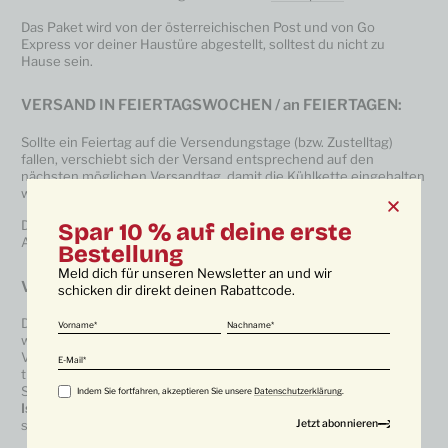
Das Paket wird von der österreichischen Post und von Go
Express vor deiner Haustüre abgestellt, solltest du nicht zu
Hause sein.
VERSAND IN FEIERTAGSWOCHEN / an FEIERTAGEN:
Sollte ein Feiertag auf die Versendungstage (bzw. Zustelltag)
fallen, verschiebt sich der Versand entsprechend auf den
nächsten möglichen Versandtag, damit die Kühlkette eingehalten
werden kann.
Durch die Feiertage in Österreich verschieben sich die
Spar 10 % auf deine erste
Auslieferungstermine auch in Deutschland!
Bestellung
Meld dich für unseren Newsletter an und wir
VERSAND – Wie versenden wir unsere Produkte?
schicken dir direkt deinen Rabattcode.
Der optimale Versand unserer qualitativen Produkte ist unser
Vorname
Nachname
wichtigstes Ziel. Unser Wagyufleisch wird in hochwertigen
Vakuumbeutel mit Vakuumsticks von
TOREMA
verpackt und
E-Mail
tiefgekühlt. Das tiefgekühlte Fleisch wird dann händisch mit
Sorgfalt in unseren
nachhaltigen regional erzeugten Altpapier-
Indem Sie fortfahren, akzeptieren Sie unsere
Datenschutzerklärung
.
Isolier-Verpackungen
von
SUPASO
verpackt. Kühlelemente
sorgen zusätzlich für die optimale Kühlung der Produkte.