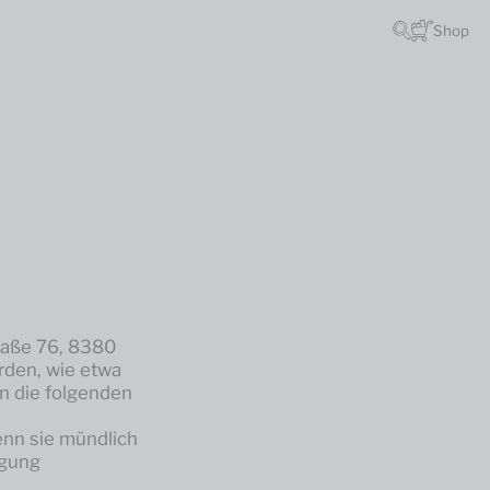
Shop
raße 76, 8380
rden, wie etwa
n die folgenden
nn sie mündlich
igung