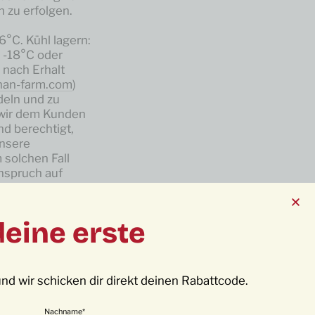
zu erfolgen.
6°C. Kühl lagern:
: -18°C oder
 nach Erhalt
han-farm.com
)
eln und zu
n wir dem Kunden
nd berechtigt,
nsere
 solchen Fall
Anspruch auf
gt jedoch nicht
hende Ansprüche,
,
deine erste
ssetzungen,
g des Mangels
nd wir schicken dir direkt deinen Rabattcode.
Nachname