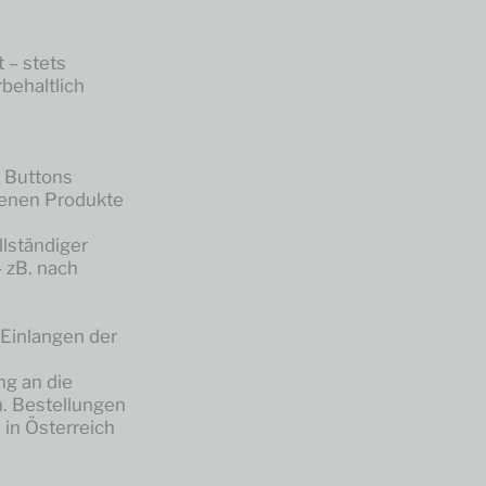
 – stets
behaltlich
s Buttons
tenen Produkte
lständiger
 zB. nach
 Einlangen der
ng an die
. Bestellungen
in Österreich