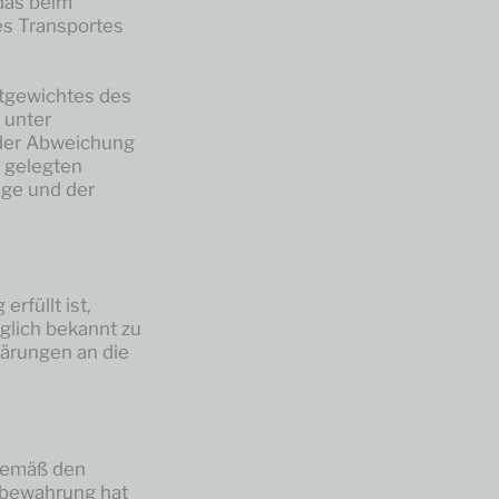
das beim
es Transportes
stgewichtes des
 unter
 der Abweichung
 gelegten
nge und der
rfüllt ist,
glich bekannt zu
lärungen an die
 gemäß den
fbewahrung hat