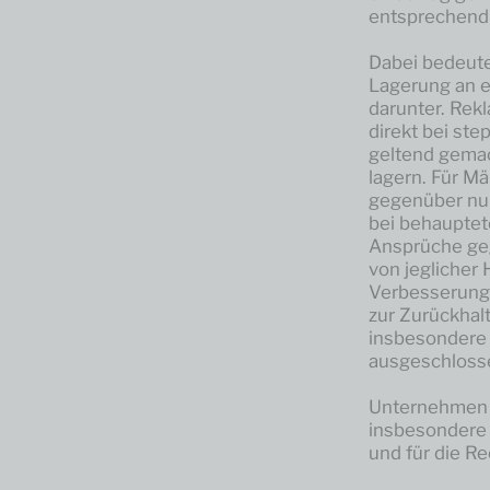
entsprechend
Dabei bedeutet
Lagerung an e
darunter. Rek
direkt bei st
geltend gema
lagern. Für M
gegenüber nur 
bei behaupte
Ansprüche geg
von jeglicher
Verbesserung 
zur Zurückhal
insbesondere 
ausgeschloss
Unternehmen t
insbesondere 
und für die Re