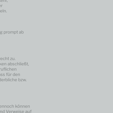
ehr,
er
eln.
ng prompt ab
echt zu.
ken abschließt,
ruflichen
ss für den
derbliche bzw.
 dennoch können
 und Verweise auf