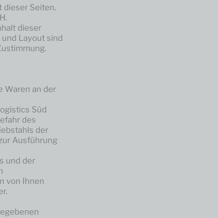
t dieser Seiten.
H.
halt dieser
 und Layout sind
 Zustimmung.
ie Waren an der
Logistics Süd
efahr des
iebstahls der
zur Ausführung
gs und der
m
en von Ihnen
r.
ngegebenen