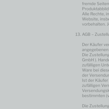
fremde Seiten 
Produktabbild
Alle Rechte, 
Website, insb
vorbehalten. 
AGB – Zustell
Der Käufer ver
angegebenen 
Die Zustellun
GmbH ). Hande
zufälligen Un
Ware bei dies
der Versendu
Ist der Käufer
zufälligen Ve
Versendungska
bestimmten (v
Die Zustellun