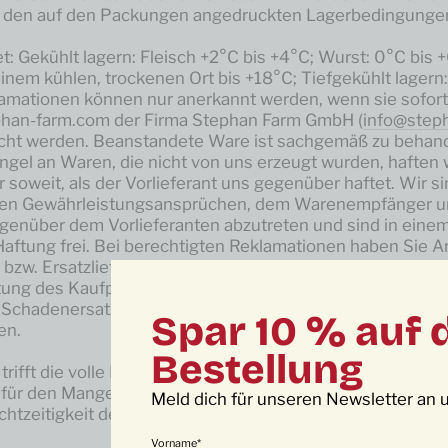
 den auf den Packungen angedruckten Lagerbedingungen 
: Gekühlt lagern: Fleisch +2°C bis +4°C; Wurst: 0°C bis +
inem kühlen, trockenen Ort bis +18°C; Tiefgekühlt lagern
lamationen können nur anerkannt werden, wenn sie sofort
ephan-farm.com der Firma Stephan Farm GmbH (
info@step
cht werden. Beanstandete Ware ist sachgemäß zu behand
ängel an Waren, die nicht von uns erzeugt wurden, hafte
soweit, als der Vorlieferant uns gegenüber haftet. Wir si
ten Gewährleistungsansprüchen, dem Warenempfänger u
enüber dem Vorlieferanten abzutreten und sind in einem
 Haftung frei. Bei berechtigten Reklamationen haben Sie 
bzw. Ersatzlieferung. Das Auftreten von Mängeln berechti
tung des Kaufpreises oder eines Teiles davon. Weiterge
Schadenersatzansprüche sind, soweit gesetzlich zulässig
Spar 10 % auf 
en.
Bestellung
rifft die volle Beweislast für sämtliche Anspruchsvorau
für den Mangel selbst, für den Zeitpunkt der Feststellun
Meld dich für unseren Newsletter an u
chtzeitigkeit der Mängelrüge.
Vorname