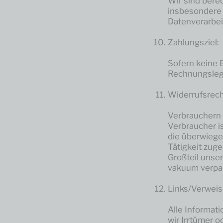
Wir sind bere
insbesondere 
Datenverarbei
Zahlungsziel:
Sofern keine E
Rechnungslegu
Widerrufsrech
Verbrauchern 
Verbraucher is
die überwiege
Tätigkeit zug
Großteil unser
vakuum verpac
Links/Verweis
Alle Informat
wir Irrtümer o