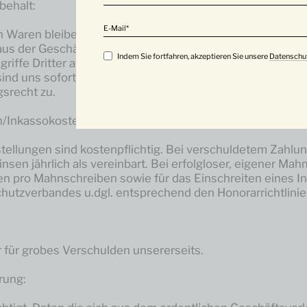
behalt:
E-Mail
en Waren bleiben in unserem Eigentum bis Sie unsere säm
us der Geschäftsverbindung, insbesondere Saldoforderu
Indem Sie fortfahren, akzeptieren Sie unsere
Datenschu
ugriffe Dritter auf die unter Eigentumsvorbehalt stehend
nd uns sofort zu melden. Im Insolvenzfall steht uns das
srecht zu.
n/Inkassokosten:
tellungen sind kostenpflichtig. Bei verschuldetem Zahlu
nsen jährlich als vereinbart. Bei erfolgloser, eigener Ma
en pro Mahnschreiben sowie für das Einschreiten eines I
chutzverbandes u.dgl. entsprechend den Honorarrichtlinie
r für grobes Verschulden unsererseits.
rung: