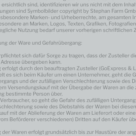
ersichtlich sind, identifizieren wir uns nicht mit dem Inhal
ungen sind Symbolbilder copyright by Stephan Farm Gmb
insbesondere Marken- und Urheberrechte, am gesamten In
esondere an Marken, Logos, Texten, Grafiken, Fotografien
Jegliche Nutzung bedarf unserer vorherigen schriftlichen
ung der Ware und Gefahrübergang:
pflichtet sich dafür Sorge zu tragen, dass der Zusteller d
Adresse übergeben kann.
g erfolgt durch den beauftragten Zusteller (GoExpress & 
lt es sich beim Käufer um einen Unternehmer, geht die G
tergangs und der zufälligen Verschlechterung sowie des D
em Versendungskauf mit der Übergabe der Waren an die 
ng bestimmte Person über.
 Verbraucher, so geht die Gefahr des zufälligen Untergan
rschlechterung sowie des Diebstahls der Waren bei diese
uf mit der Ablieferung der Waren am Lieferort oder ein
om Beförderer verschiedenen) Dritten auf den Käufer übe
g der Waren erfolgt grundsätzlich bis zur Haustüre der a