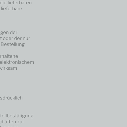
die lieferbaren
 lieferbare
ngen der
 oder der nur
e Bestellung
erhaltene
 elektronischem
swirksam
usdrücklich
ellbestätigung.
chäften zur