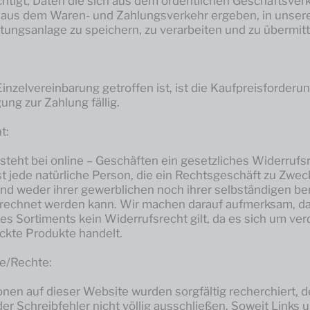
chtigt, Daten die sich aus dem ordentlichen Geschäftsverk
aus dem Waren- und Zahlungsverkehr ergeben, in unser
tungsanlage zu speichern, zu verarbeiten und zu übermitt
inzelvereinbarung getroffen ist, ist die Kaufpreisforderu
ng zur Zahlung fällig.
t:
steht bei online – Geschäften ein gesetzliches Widerrufsr
t jede natürliche Person, die ein Rechtsgeschäft zu Zwec
nd weder ihrer gewerblichen noch ihrer selbständigen be
erechnet werden kann. Wir machen darauf aufmerksam, da
es Sortiments kein Widerrufsrecht gilt, da es sich um ver
kte Produkte handelt.
e/Rechte:
ionen auf dieser Website wurden sorgfältig recherchiert,
der Schreibfehler nicht völlig ausschließen. Soweit Links