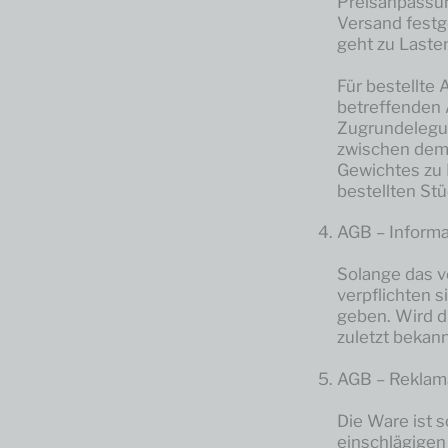
Preisanpassun
Versand festg
geht zu Laste
Für bestellte
betreffenden 
Zugrundelegu
zwischen dem 
Gewichtes zu 
bestellten S
AGB – Informa
Solange das ve
verpflichten 
geben. Wird d
zuletzt bekan
AGB – Reklama
Die Ware ist 
einschlägigen