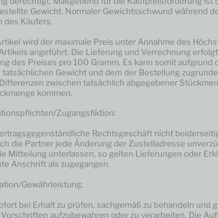
g berechtigt. Maßgebend für die Kaufpreisforderung ist 
estellte Gewicht. Normaler Gewichtsschwund während d
n des Käufers.
 Artikel wird der maximale Preis unter Annahme des Höch
Artikels angeführt. Die Lieferung und Verrechnung erfolgt
ng des Preises pro 100 Gramm. Es kann somit aufgrund
tatsächlichen Gewicht und dem der Bestellung zugrunde
Differenzen zwischen tatsächlich abgegebener Stückme
tückmenge kommen.
tionspflichten/Zugangsfiktion:
rtragsgegenständliche Rechtsgeschäft nicht beiderseitig e
sich die Partner jede Änderung der Zustelladresse unverzü
ie Mitteilung unterlassen, so gelten Lieferungen oder Erk
nte Anschrift als zugegangen.
tion/Gewährleistung:
sofort bei Erhalt zu prüfen, sachgemäß zu behandeln und
 Vorschriften aufzubewahren oder zu verarbeiten. Die Au