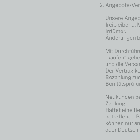
Angebote/Ver
Unsere Angebo
freibleibend.
Irrtümer.
Änderungen b
Mit Durchführ
„kaufen“ gebe
und die Versa
Der Vertrag k
Bezahlung zus
Bonitätsprüfu
Neukunden bel
Zahlung.
Haftet eine R
betreffende P
können nur a
oder Deutschl