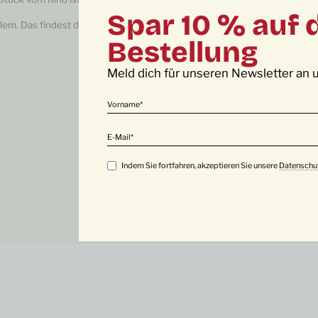
https://www.stephan-farm.co
Spar 10 % auf 
Bleib auf dem Laufenden und f
blem. Das findest du
Bestellung
Genuss ist eine Lebenseinstel
Meld dich für unseren Newsletter an u
Vorname
E-Mail
Indem Sie fortfahren, akzeptieren Sie unsere
Datenschu