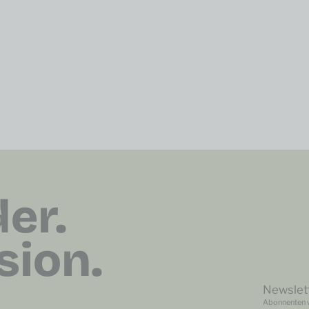
er.
sion.
Newslett
Abonnenten w