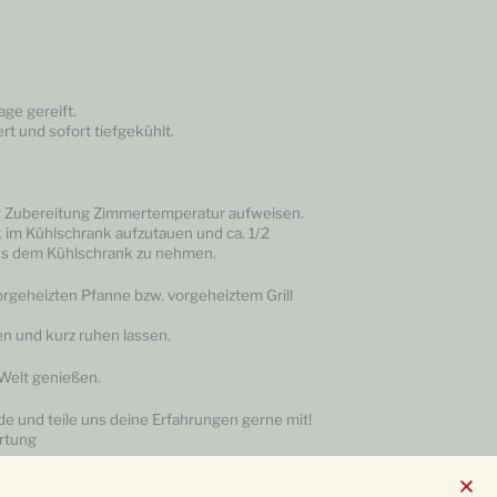
age gereift.
t und sofort tiefgekühlt.
er Zubereitung Zimmertemperatur aufweisen.
 im Kühlschrank aufzutauen und ca. 1/2
aus dem Kühlschrank zu nehmen.
vorgeheizten Pfanne bzw. vorgeheiztem Grill
 und kurz ruhen lassen.
Welt genießen.
e und teile uns deine Erfahrungen gerne mit!
rtung