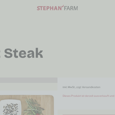
 Steak
inkl. MwSt., zzgl. Versandkosten
Dieses Produkt ist derzeit ausverkauft und 
Alternative: