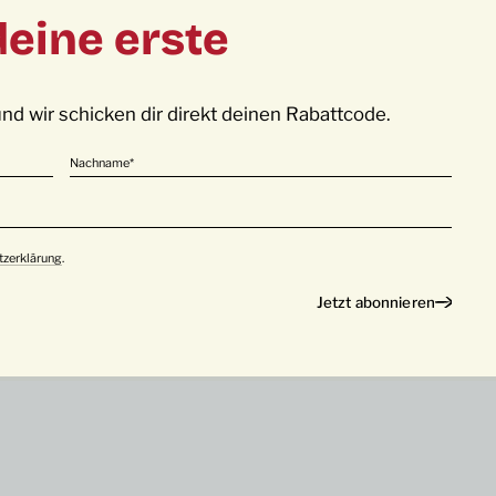
m/category/rezept/
deine erste
olge uns auf
Facebook
und
Instagram
.
lung!
nd wir schicken dir direkt deinen Rabattcode.
Nachname
tzerklärung
.