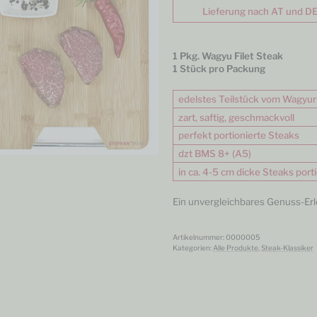
Lieferung nach AT und D
1 Pkg. Wagyu Filet Steak
1 Stück pro Packung
edelstes Teilstück vom Wagyur
zart, saftig, geschmackvoll
perfekt portionierte Steaks
dzt BMS 8+ (A5)
in ca. 4-5 cm dicke Steaks porti
Ein unvergleichbares Genuss-Erl
Artikelnummer:
0000005
Kategorien:
Alle Produkte
,
Steak-Klassiker