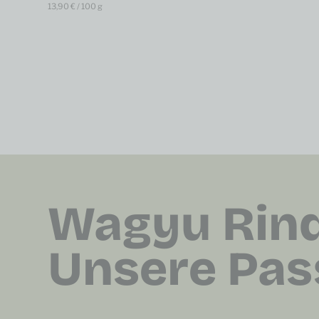
13,90
€
/
100
g
Wagyu Rind
Unsere Pas