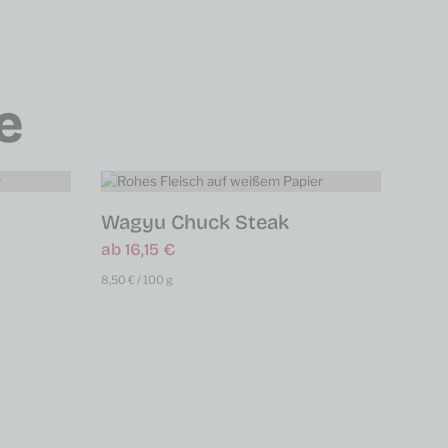
e
Wagyu Chuck Steak
ab
16,15
€
8,50
€
/
100
g