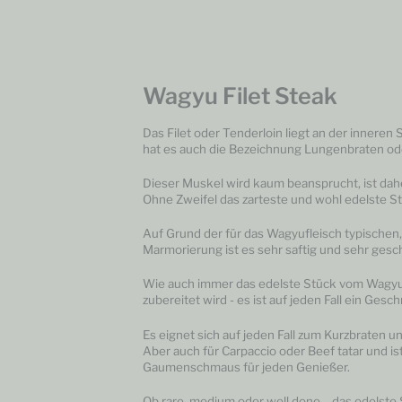
Wagyu Filet Steak
Das Filet oder Tenderloin liegt an der innere
hat es auch die Bezeichnung Lungenbraten od
Dieser Muskel wird kaum beansprucht, ist daher
Ohne Zweifel das zarteste und wohl edelste S
Auf Grund der für das Wagyufleisch typischen
Marmorierung ist es sehr saftig und sehr gesc
Wie auch immer das edelste Stück vom Wagyu
zubereitet wird - es ist auf jeden Fall ein Ges
Es eignet sich auf jeden Fall zum Kurzbraten un
Aber auch für Carpaccio oder Beef tatar und ist
Gaumenschmaus für jeden Genießer.
Ob rare, medium oder well done – das edelste 