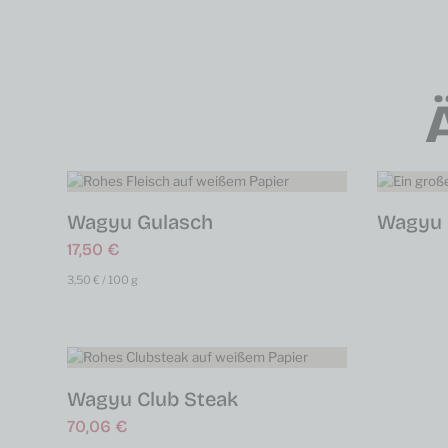
Wagyu Gulasch
Wagyu 
17,50
€
3,50
€
/
100
g
Wagyu Club Steak
70,06
€