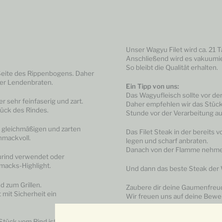
Unser Wagyu Filet wird ca. 21 T
Anschließend wird es vakuumier
So bleibt die Qualität erhalten.
n Seite des Rippenbogens. Daher
er Lendenbraten.
Ein Tipp von uns:
Das Wagyufleisch sollte vor d
 sehr feinfaserig und zart.
Daher empfehlen wir das Stück
tück des Rindes.
Stunde vor der Verarbeitung 
, gleichmäßigen und zarten
Das Filet Steak in der bereits 
hmackvoll.
legen und scharf anbraten.
Danach von der Flamme nehmen
rind verwendet oder
chmacks-Highlight.
Und dann das beste Steak der 
d zum Grillen.
Zaubere dir deine Gaumenfreud
 mit Sicherheit ein
Wir freuen uns auf deine Bewe
Alle Rezepte findest du hier:
Stück vom Rind ist immer ein