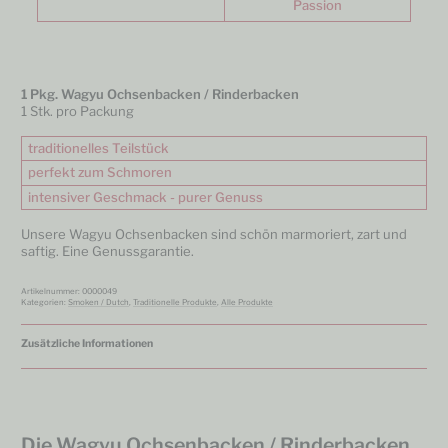
Passion
1 Pkg. Wagyu Ochsenbacken / Rinderbacken
1 Stk. pro Packung
traditionelles Teilstück
perfekt zum Schmoren
intensiver Geschmack - purer Genuss
Unsere Wagyu Ochsenbacken sind schön marmoriert, zart und
saftig. Eine Genussgarantie.
Artikelnummer:
0000049
Kategorien:
Smoken / Dutch
,
Traditionelle Produkte
,
Alle Produkte
Zusätzliche Informationen
Die Wagyu Ochsenbacken / Rinderbacken