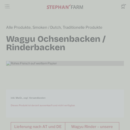
Alle Produkte
,
Smoken / Dutch
,
Traditionelle Produkte
Wagyu Ochsenbacken /
Rinderbacken
inkl. MwSt., zzgl. Versandkosten
Dieses Produkt ist derzeit ausverkauft und nicht verfügbar.
Alternative:
Lieferung nach AT und DE
Wagyu Rinder – unsere