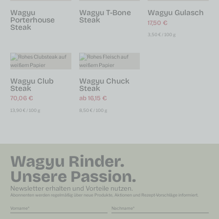
Wagyu
Wagyu T-Bone
Wagyu Gulasch
Porterhouse
Steak
17,50
€
Steak
3,50
€
/
100
g
Wagyu Club
Wagyu Chuck
Steak
Steak
70,06
€
ab
16,15
€
13,90
€
/
100
g
8,50
€
/
100
g
Wagyu Rinder.
Unsere Passion.
Newsletter erhalten und Vorteile nutzen.
Abonnenten werden regelmäßig über neue Produkte, Aktionen und Rezept-Vorschläge informiert.
Vorname
Nachname