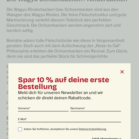
Die Wagyu Rinderbacken bzw. Ochsenbacken sind aus den
Wangen des Wagyu Rindes. Die feine Fleischstruktur und gute
Marmorierung verleiht diesem Teilstück den perfekten
Geschmack. Die Ochsenbacken werden angenehm zart und
herrlich saftig.
Beinahe wären tolle Fleischstücke wie diese in Vergessenheit
geraten. Doch auch mit dem Aufschwung der „Nose-to-Tail“
Philosophie erlebten die Ochsenbacken ein Revival. Zum Glück,
denn sie sind das perfekte Stück für Schmorgerichte.
Das Bindegewebe und die Marmorierung verleiht dem Gericht
einen kräftigen Geschmack. Weiters bleiben auf Grund des
intramuskulären Fettanteils die Ochsenbacken enorm saftig und
Spar 10 % auf deine erste
zart. Vor allem vom Wagyurind ist der Geschmack unvergleichbar.
Bestellung
Meld dich für unseren Newsletter an und wir
Greif zu und gönn dir ein richtiges Geschmackserlebnis.
schicken dir direkt deinen Rabattcode.
Unsere Wagyu Ochsenbacken werden nach Reifung vakuumiert
und rasch eingefroren. So bleibt die Qualität optimal erhalten.
Vorname
Nachname
Ein Tipp von uns:
E-Mail
Das Wagyufleisch sollte vor der Zubereitung Zimmertemperatur
aufweisen.
Indem Sie fortfahren, akzeptieren Sie unsere
Datenschutzerklärung
.
Daher empfehlen wir das Stück im Kühlschrank langsam