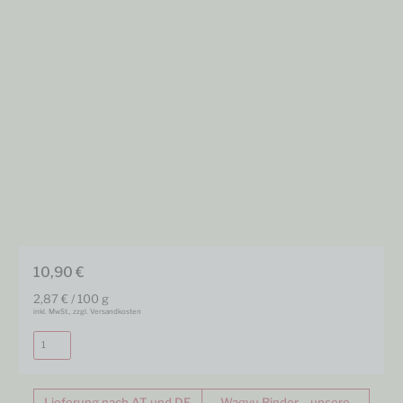
10,90
€
2,87
€
/
100
g
inkl. MwSt., zzgl. Versandkosten
In den Warenkorb
Alternative:
Lieferung nach AT und DE
Wagyu Rinder – unsere