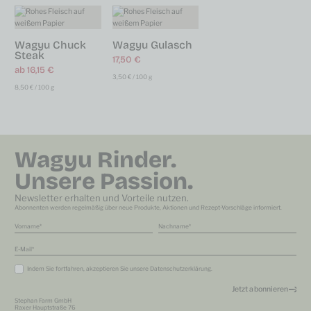
Wagyu Chuck
Wagyu Gulasch
Steak
17,50
€
ab
16,15
€
3,50
€
/
100
g
8,50
€
/
100
g
Wagyu Rinder.
Unsere Passion.
Newsletter erhalten und Vorteile nutzen.
Abonnenten werden regelmäßig über neue Produkte, Aktionen und Rezept-Vorschläge informiert.
Vorname
Nachname
E-Mail
Indem Sie fortfahren, akzeptieren Sie unsere
Datenschutzerklärung
.
Stephan Farm GmbH
Raxer Hauptstraße 76