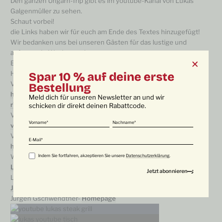
Den ganzen Ungarn-Trip gibt es im youtube-Kanal von Lukas
Galgenmüller zu sehen.
Schaut vorbei!
die Links haben wir für euch am Ende des Textes hinzugefügt!
Wir bedanken uns bei unseren Gästen für das lustige und
aufregende Wochenende.
Es war sehr schön, dass ihr hier wart.
Hoffentlich bis bald!
Spar 10 % auf deine erste
Video 1 –
Kesselgulasch
in Ungarn:
Bestellung
https://www.youtube.com/watch?v=hl-K3-
Meld dich für unseren Newsletter an und wir
rV5_4&t=202shttps://www.youtube.com/watch?v=hl-K3..
schicken dir direkt deinen Rabattcode.
Video 2 –
WagyuSteak
:
https://www.youtube.com/watch?
Vorname
Nachname
v=2QkTtDot8LY&t=0s
Video 3 – Original Langos backen in Ungarn:
E-Mail
https://youtu.be/6Gx4kYlLbAs
Weitere Links:
Indem Sie fortfahren, akzeptieren Sie unsere
Datenschutzerklärung
.
Lukas Galgenmüller Instagram
Lukas Galgenmüller –
Youtube-Kanal
Jürgen Gschwendtner Instagram
Jürgen Gschwendtner-
Homepage