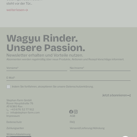
steht vor der Tür
...
weiterlesen
Wagyu Rinder.
Unsere Passion.
Newsletter erhalten und Vorteile nutzen.
Abonnenten werden regelmäßig über neue Produkte, Aktionen und Rezept-Vorschläge informiert.
Vorname
Nachname
E-Mail
Indem Sie fortfahren, akzeptieren Sie unsere
Datenschutzerklärung
.
Stephan Farm GmbH
Raxer Hauptstraße 76
AT-8380 Rax
+43 676 52 77 912
info@stephan-farm.com
Impressum
AGB
Datenschutz
FAQ
Zahlungsarten
Versand/Lieferung/Abholung
Widerrufsbelehrung