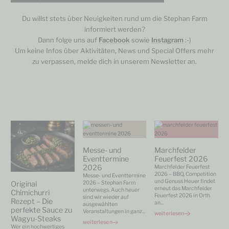
Du willst stets über Neuigkeiten rund um die Stephan Farm
informiert werden?
Dann folge uns auf
Facebook
sowie
Instagram
:-)
Um keine Infos über Aktivitäten, News und Special Offers mehr
zu verpassen, melde dich in unserem Newsletter an.
Messe- und
Marchfelder
Eventtermine
Feuerfest 2026
2026
Marchfelder Feuerfest
2026 – BBQ, Competition
Messe- und Eventtermine
und Genuss Heuer findet
Original
2026 – Stephan Farm
erneut das Marchfelder
unterwegs. Auch heuer
Chimichurri
Feuerfest 2026 in Orth
sind wir wieder auf
Rezept – Die
an
...
ausgewählten
perfekte Sauce zu
Veranstaltungen in ganz
...
weiterlesen
Wagyu-Steaks
weiterlesen
Wer ein hochwertiges