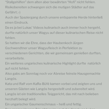
“Stallgehilfen” dem alten aber bewährten “Hofi” nicht fehlen.
Risikobereiten schwangen sich die mutigen Städter auf das
Gefährt ;-)
Auch der Spaziergang durch unsere entspannte Herde hinterließ
einen Eindruck.
Da es ja bei Lukas’ Videos kulinarisch auch immer hoch hergeht,
durfte natürlich unser Wagyu auf dieser kulinarischen Reise nicht
fehlen.
So hatten wir die Ehre, dass der Haubenkoch Jürgen
Gschwendtner unser Wagyufleisch in Perfektion zu
verschiedenen Gerichten, die wir gemeinsam genießen durften,
verarbeitete.
Ein weiteres ungarisches kulinarische Highlight durfte natürlich
auf nicht fehlen.
Also gabs am Sonntag noch vor Abreise feinste Hausgemachte
Langós.
Kata und Ralf vom KaRa-Büfé kamen vorbei und zeigten uns und
unseren Gästen wie Langós hergestellt und zubereitet wird.
Langós ist ein traditionelles Teiggericht, das mit nach belieben
herzhaft belegt wird.
Ein ungarischer Gaumenschmaus – heiß und fettig.