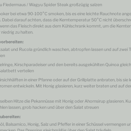
 Fledermaus / Wagyu Spider Steak großzügig salzen
oker bei etwa 90-100°C smoken, bis es eine leichte Rauchnote a
. Dabei darauf achten, dass die Kerntemperatur 50°C nicht überschrei
, wenn das Fleisch direkt aus dem Kühlschrank kommt, um die Kernt
 niedrig zu halten.
vorbereiten:
salat und Rucola gründlich waschen, abtropfen lassen und auf zwei T
len
elringe, Kirschparadeiser und den bereits ausgekühlten Quinoa gleic
alatbett verteilen
irsichhälften in einer Pfanne oder auf der Grillplatte anbraten, bis sie 
romen entwickeln. Mit Honig glasieren, kurz weiter braten und auf de
 selben Hitze die Pekannüsse mit Honig oder Ahornsirup glasieren. Ku
hlen lassen, grob hacken und über den Salat streuen
ubereiten:
öl, Balsamico, Honig, Salz und Pfeffer in einer Schüssel vermengen u
mecken. Das Dressing gleichmäßig über den Salat träufeln.