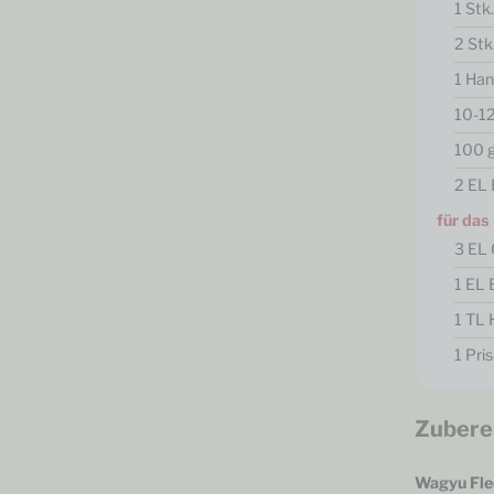
1
Stk
2
Stk
1
Ha
10-1
100
2
EL
für das
3
EL
1
EL
1
TL
1
Pri
Zubere
Wagyu Fle