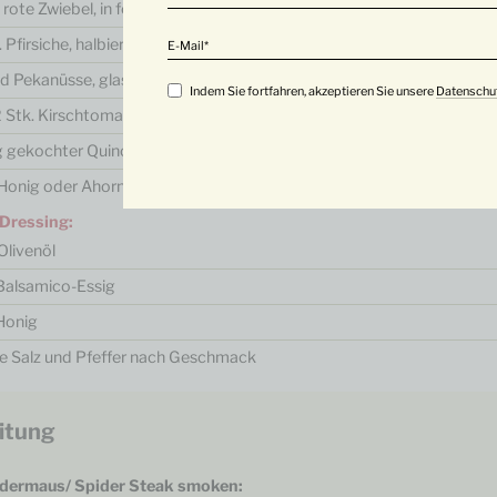
.
rote Zwiebel, in feine Ringe geschnitten
.
Pfirsiche, halbiert und entkernt
E-Mail
nd
Pekanüsse, glasiert (zB mit Honig oder Ahornsirup)
Indem Sie fortfahren, akzeptieren Sie unsere
Datenschu
2
Stk.
Kirschtomaten / Cherrytomaten
g
gekochter Quinoa
Honig oder Ahornsirup
 Dressing:
Olivenöl
Balsamico-Essig
Honig
se
Salz und Pfeffer nach Geschmack
itung
dermaus/ Spider Steak smoken: