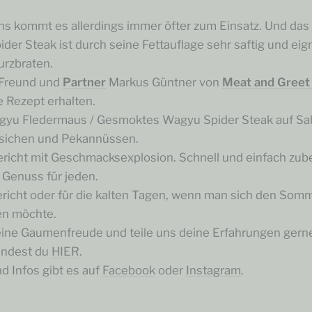
s kommt es allerdings immer öfter zum Einsatz. Und das 
er Steak ist durch seine Fettauflage sehr saftig und eig
urzbraten.
Freund und
Partner
Markus Güntner von
Meat and Gree
le Rezept erhalten.
yu Fledermaus / Gesmoktes Wagyu Spider Steak auf Sala
irsichen und Pekannüssen.
ericht mit Geschmacksexplosion. Schnell und einfach zube
n Genuss für jeden.
icht oder für die kalten Tagen, wenn man sich den Somm
len möchte.
eine Gaumenfreude und teile uns deine Erfahrungen gerne
findest du
HIER
.
d Infos gibt es auf
Facebook
oder
Instagram
.