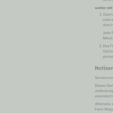
weiter mi
Gesmo
oder 
dem H
Jede S
Minut
Das F
Optio
gemah
Notize
Serviervor
Dieses Ger
und
knacki
einem
leic
Alternativ 
Farm Wagy