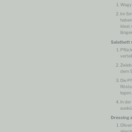
Wagyu
Im Sm
haben
ideal
länger
Salatbett 
Pflück
vertei
Zwieb
dem S
Die Pf
Rösta
legen.
In der
auskü
Dressing z
Oliven
absch