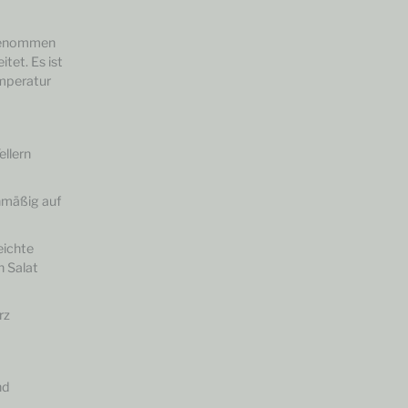
ngenommen
tet. Es ist
emperatur
ellern
hmäßig auf
leichte
n Salat
rz
nd