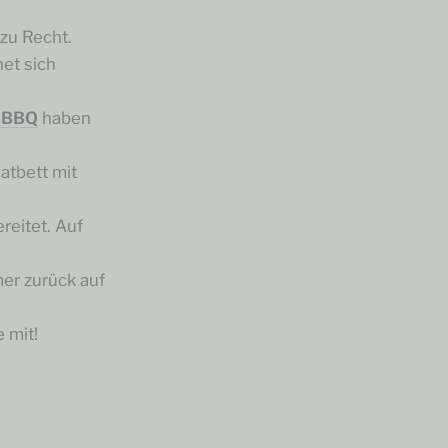
zu Recht.
net sich
t BBQ
haben
tbett mit
reitet. Auf
er zurück auf
 mit!