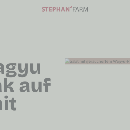
agyu
ak auf
it