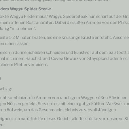
t dem Wagyu Spider Steak:
kte Wagyu Fledermaus/ Wagyu Spider Steak nun scharf auf der Gril
einem offenen Rost anbraten. Dabei die süßen Aromen von den Pfirs
onig "mitnehmen".
eite 1-2 Minuten braten, bis eine knusprige Kruste entsteht. Anschli
en ruhen lassen
leisch in dünne Scheiben schneiden und kunstvoll auf dem Salatbett 
nal mit einem Hauch Grand Cuvée Gewürz von Stayspiced oder frisc
lenem Pfeffer verfeinern.
n
schlag:
icht kombiniert die Aromen von rauchigem Wagyu, süßen Pfirsichen
gen Nüssen perfekt. Serviere es mit einem gut gekühlten Weißwein o
hten Rotwein, um das Geschmackserlebnis zu vervollständigen.
eignen sich natürlich für dieses Gericht alle Teilstücke von unserem 
u.