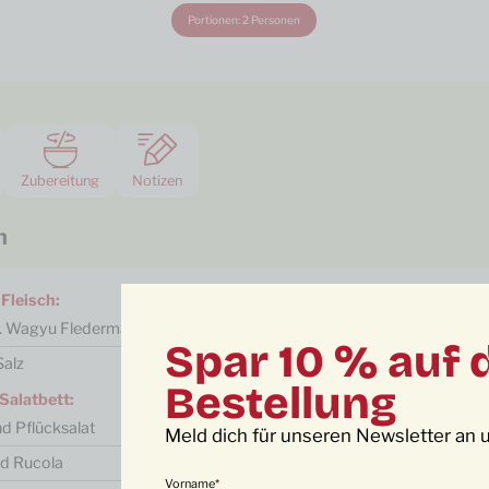
Portionen:
2
Personen
Zubereitung
Notizen
n
 Fleisch:
.
Wagyu Fledermaus / Wagyu Spider Steak
Spar 10 % auf 
Salz
Bestellung
 Salatbett:
nd
Pflücksalat
Meld dich für unseren Newsletter an u
nd
Rucola
Vorname