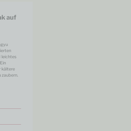
k auf
agyu
ierten
 leichtes
 Ein
 kältere
u zaubern.