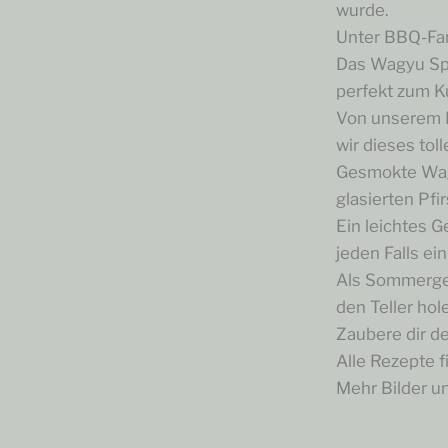
wurde.
Unter BBQ-Fan
Das Wagyu Spid
perfekt zum K
Von unserem 
wir dieses tol
Gesmokte Wag
glasierten Pf
Ein leichtes G
jeden Falls ei
Als Sommerger
den Teller ho
Zaubere dir d
Alle Rezepte 
Mehr Bilder un