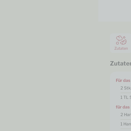
Zutaten
Zutate
Für das
2
Stk
1
TL
für das
2
Ha
1
Ha