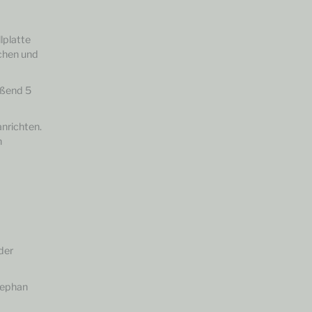
lplatte
ichen und
eßend 5
anrichten.
h
der
Stephan